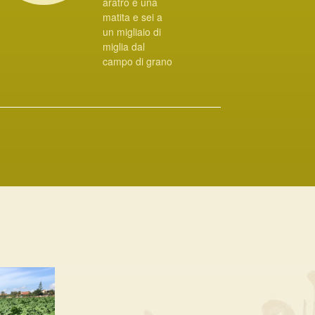
aratro è una
matita e sei a
un migliaio di
miglia dal
campo di grano