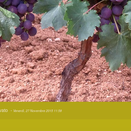
ve.. Raccogliamo per ottenere il nostro Oro Vegetale
-
Venerdì, 27