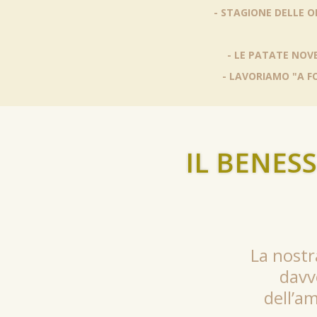
- STAGIONE DELLE O
- LE PATATE NOVE
- LAVORIAMO "A F
IL BENES
La nostra
davv
dell’am